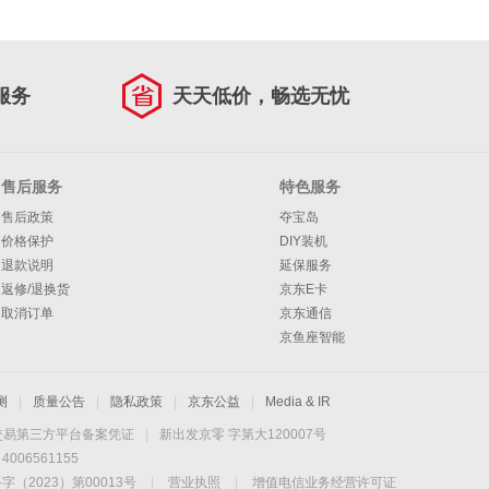
服务
天天低价，畅选无忧
售后服务
特色服务
售后政策
夺宝岛
价格保护
DIY装机
退款说明
延保服务
返修/退换货
京东E卡
取消订单
京东通信
京鱼座智能
测
|
质量公告
|
隐私政策
|
京东公益
|
Media & IR
交易第三方平台备案凭证
|
新出发京零 字第大120007号
06561155
2023）第00013号
|
营业执照
|
增值电信业务经营许可证