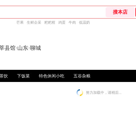
芒果
生鲜企采
粑粑柑
鸡蛋
牛肉
低温奶
莘县馆·山东·聊城
茶饮
下饭菜
特色休闲小吃
五谷杂粮
努力加载中，请稍后...