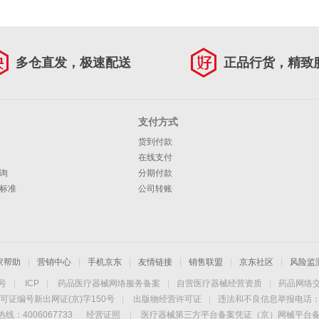
多仓直发，极速配送
正品行货，精致
支付方式
货到付款
在线支付
询
分期付款
标准
公司转账
家帮助
|
营销中心
|
手机京东
|
友情链接
|
销售联盟
|
京东社区
|
风险监
4号
|
ICP
|
药品医疗器械网络服务备案
|
自营医疗器械经营资质
|
药品网络
可证编号新出网证(京)字150号
|
出版物经营许可证
|
违法和不良信息举报电话：40
线：4006067733
经营证照
|
医疗器械第三方平台备案凭证（京）网械平台备字（