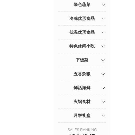
绿色蔬菜
冷冻优形食品
低温优形食品
特色休闲小吃
下饭菜
五谷杂粮
鲜活海鲜
火锅食材
月饼礼盒
SALES RANKING