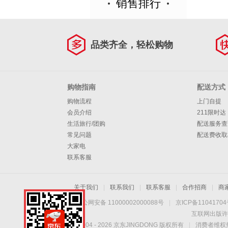
销售排行
品类齐全，轻松购物
购物指南
配送方式
购物流程
上门自提
会员介绍
211限时达
生活旅行/团购
配送服务查
常见问题
配送费收取
大家电
联系客服
关于我们
|
联系我们
|
联系客服
|
合作招商
|
商
京公网安备 11000002000088号
|
京ICP备1104170
互联网出版许
Copyright © 2004 -
2026
京东JINGDONG 版权所有
|
消费者维权热